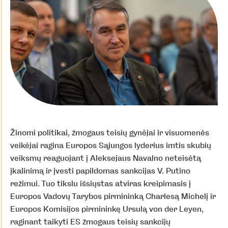
Žinomi politikai, žmogaus teisių gynėjai ir visuomenės
veikėjai ragina Europos Sąjungos lyderius imtis skubių
veiksmų reaguojant į Aleksejaus Navalno neteisėtą
įkalinimą ir įvesti papildomas sankcijas V. Putino
režimui. Tuo tikslu išsiųstas atviras kreipimasis į
Europos Vadovų Tarybos pirmininką Charlesą Michelį ir
Europos Komisijos pirmininkę Ursulą von der Leyen,
raginant taikyti ES žmogaus teisių sankcijų