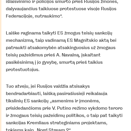
išlaisvinimo ir policijos smurto prieš Rusijos žmones,
dalyvaujančius taikiuose protestuose visoje Rusijos
Federacijoje, nutraukimo“.
Laiške raginama taikyti ES žmogus teisių sankcijų
mechanizmą, taip vadinamą ES Magnitskio aktą bei
patraukti atsakomybėn atsakinguosius už žmogaus
teisių pažeidimus prieš A. Navalną, įskaitant
pasikėsinimą į jo gyvybę, smurtą prieš taikius
protestuotojus.
Tuo atveju, jei Rusijos valdžia atsisakys
bendradarbiauti, laišką pasirašiusieji reikalauja
tikslinių ES sankcijų „asmenims ir įmonėms,
prisidedančioms prie V. Putino režimo vykdomo teroro
ir žmogaus teisių pažeidimų politikos, o taip pat taikyti
sankcijas Kremliaus strateginiams projektams,
tokiems kaip „Nord Stream 2“.