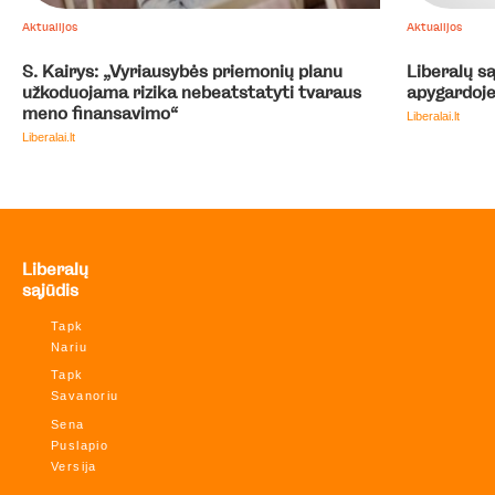
Aktualijos
Aktualijos
S. Kairys: „Vyriausybės priemonių planu
Liberalų są
užkoduojama rizika nebeatstatyti tvaraus
apygardoje
meno finansavimo“
Liberalai.lt
Liberalai.lt
Liberalų
sąjūdis
Tapk
Nariu
Tapk
Savanoriu
Sena
Puslapio
Versija