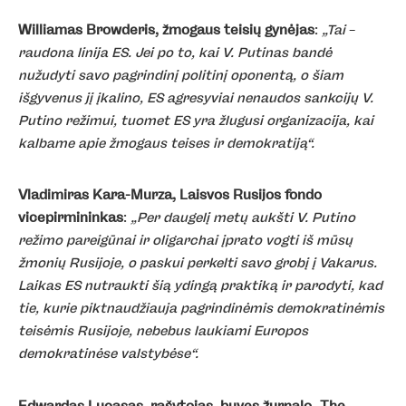
Williamas Browderis, žmogaus teisių gynėjas
:
„Tai
–
raudona linija ES. Jei po to, kai V. Putinas bandė
nužudyti savo pagrindinį politinį oponentą, o šiam
išgyvenus jį įkalino, ES agresyviai nenaudos sankcijų V.
Putino režimui, tuomet ES yra žlugusi organizacija, kai
kalbame apie žmogaus teises ir demokratiją“.
Vladimiras Kara-Murza, Laisvos Rusijos fondo
vicepirmininkas
:
„Per daugelį metų aukšti V. Putino
režimo pareigūnai ir oligarchai įprato vogti iš mūsų
žmonių Rusijoje, o paskui perkelti savo grobį į Vakarus.
Laikas ES nutraukti šią ydingą praktiką ir parodyti, kad
tie, kurie piktnaudžiauja pagrindinėmis demokratinėmis
teisėmis Rusijoje, nebebus laukiami Europos
demokratinėse valstybėse“.