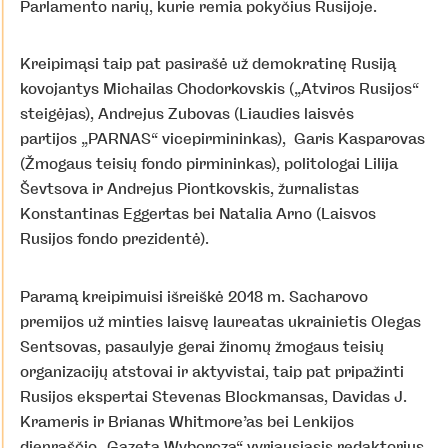
Parlamento narių, kurie remia pokyčius Rusijoje.
Kreipimąsi taip pat pasirašė už demokratinę Rusiją
kovojantys Michailas Chodorkovskis („Atviros Rusijos“
steigėjas), Andrejus Zubovas (Liaudies laisvės
partijos „PARNAS“ vicepirmininkas), Garis Kasparovas
(Žmogaus teisių fondo pirmininkas), politologai Lilija
Ševtsova ir Andrejus Piontkovskis, žurnalistas
Konstantinas Eggertas bei Natalia Arno (Laisvos
Rusijos fondo prezidentė).
Paramą kreipimuisi išreiškė 2018 m. Sacharovo
premijos už minties laisvę laureatas ukrainietis Olegas
Sentsovas, pasaulyje gerai žinomų žmogaus teisių
organizacijų atstovai ir aktyvistai, taip pat pripažinti
Rusijos ekspertai Stevenas Blockmansas, Davidas J.
Krameris ir Brianas Whitmore’as bei Lenkijos
dienraščio „Gazeta Wyborcza“ vyriausiasis redaktorius