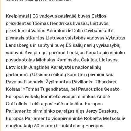
Kreipimąsi į ES vadovus pasirašė buvęs Estijos
prezidentas Toomas Hendrikas Ilvesas, Lietuvos
prezidentai Valdas Adamkus ir Dalia Grybauskaitė,
pirmasis atkurtos Lietuvos valstybės vadovas Vytautas
Landsbergis ir septyni buvę ES šalių narių vyriausybių
vadovai. Kreipimąsi parėmė Lenkijos Senato pirmininko
pavaduotojas Michałas Kamińskis, Čekijos, Lietuvos,
Latvijos ir Jungtinės Karalystės nacionalinių
parlamentų Užsienio reikalų komitetų pirmininkai:
Pavelas Fischeris, Žygimantas Pavilionis, Rihardsas
Kolsas ir Tomas Tugendhatas, bei Prancūzijos Senato
Europos reikalų komiteto vicepirmininkas André
Gattolinis. Laišką pasirašė anksčiau Europos
Parlamento pirmininko pareigas ėjęs Jerzy Buzekas,
Europos Parlamento vicepirmininkė Roberta Metsola ir
daugiau kaip 30 esamų ir ankstesnių Europos