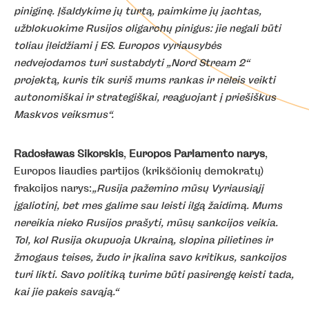
piniginę. Įšaldykime jų turtą, paimkime jų jachtas,
užblokuokime Rusijos oligarchų pinigus: jie negali būti
toliau įleidžiami į ES. Europos vyriausybės
nedvejodamos turi sustabdyti „Nord Stream 2“
projektą, kuris tik suriš mums rankas ir neleis veikti
autonomiškai ir strategiškai, reaguojant į priešiškus
Maskvos veiksmus“.
Radosławas Sikorskis
,
Europos Parlamento narys
,
Europos liaudies partijos (krikščionių demokratų)
frakcijos narys:
„Rusija pažemino mūsų Vyriausiąjį
įgaliotinį, bet mes galime sau leisti ilgą žaidimą. Mums
nereikia nieko Rusijos prašyti, mūsų sankcijos veikia.
Tol, kol Rusija okupuoja Ukrainą, slopina pilietines ir
žmogaus teises, žudo ir įkalina savo kritikus, sankcijos
turi likti. Savo politiką turime būti pasirengę keisti tada,
kai jie pakeis savąją.“