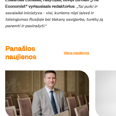
Edwardas Lucasas, rašytojas, buvęs žurnalo „The
Economist“ vyriausiasis redaktorius
:
„Tai puiki ir
savalaikė iniciatyva
–
visi, kuriems rūpi laisvė ir
teisingumas Rusijoje bei Vakarų savigarba, turėtų ją
paremti ir pasirašyti.“
Panašios
Visos naujienos
naujienos