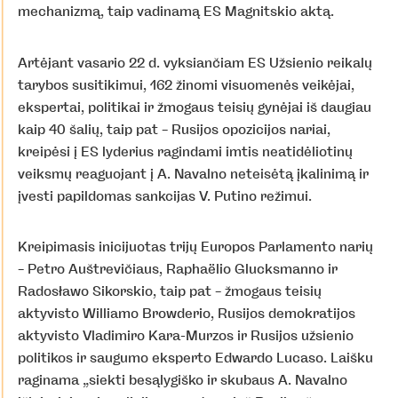
mechanizmą, taip vadinamą ES Magnitskio aktą.
Artėjant vasario 22 d. vyksiančiam ES Užsienio reikalų
tarybos susitikimui, 162 žinomi visuomenės veikėjai,
ekspertai, politikai ir žmogaus teisių gynėjai iš daugiau
kaip 40 šalių, taip pat – Rusijos opozicijos nariai,
kreipėsi į ES lyderius ragindami imtis neatidėliotinų
veiksmų reaguojant į A. Navalno neteisėtą įkalinimą ir
įvesti papildomas sankcijas V. Putino režimui.
Kreipimasis inicijuotas trijų Europos Parlamento narių
– Petro Auštrevičiaus, Raphaëlio Glucksmanno ir
Radosławo Sikorskio, taip pat – žmogaus teisių
aktyvisto Williamo Browderio, Rusijos demokratijos
aktyvisto Vladimiro Kara-Murzos ir Rusijos užsienio
politikos ir saugumo eksperto Edwardo Lucaso. Laišku
raginama „siekti besąlygiško ir skubaus A. Navalno