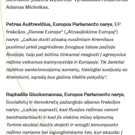
Adamas Michnikas.
Petras Auštrevičius, Europos Parlamento narys
, EP
frakcijos „Renew Europe“ („Atnaujinkime Europą“)
narys:
„Laikas duoti atsaką nuožmiam Kremliaus
puolimui prieš pagrindines žmogaus teises pačioje
Rusijoje, taip pat būtina tinkamai reaguoti į agresyvius
režimo veiksmus kaimynystėje ir Europoje. Tik ženkliai
išplėtus sankcionuojamų asmenų, tiesiogiai susijusių su
Kremliumi, sąrašą bus galima tikėtis pokyčių“.
Raphaëlis Glucksmannas, Europos Parlamento narys
,
Socialistų ir demokratų pažangiojo aljanso frakcijos
narys:
„Laikas suprasti, kad Rusijos režimas nenori
bendradarbiauti ir kad jis niekina mūsų silpnumą.
Turime skubiai liautis dvejoti ir smogti korumpuoto
režimo nariams bei sąjungininkams ten, kur skauda: į